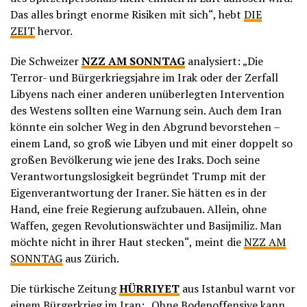
Das alles bringt enorme Risiken mit sich“, hebt
DIE
ZEIT
hervor.
Die Schweizer
NZZ AM SONNTAG
analysiert: „Die
Terror- und Bürgerkriegsjahre im Irak oder der Zerfall
Libyens nach einer anderen unüberlegten Intervention
des Westens sollten eine Warnung sein. Auch dem Iran
könnte ein solcher Weg in den Abgrund bevorstehen –
einem Land, so groß wie Libyen und mit einer doppelt so
großen Bevölkerung wie jene des Iraks. Doch seine
Verantwortungslosigkeit begründet Trump mit der
Eigenverantwortung der Iraner. Sie hätten es in der
Hand, eine freie Regierung aufzubauen. Allein, ohne
Waffen, gegen Revolutionswächter und Basijmiliz. Man
möchte nicht in ihrer Haut stecken“, meint die
NZZ AM
SONNTAG
aus Zürich.
Die türkische Zeitung
HÜRRIYET
aus Istanbul warnt vor
einem Bürgerkrieg im Iran: „Ohne Bodenoffensive kann