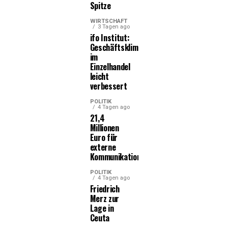
Spitze
WIRTSCHAFT
3 Tagen ago
ifo Institut:
Geschäftsklima
im
Einzelhandel
leicht
verbessert
POLITIK
4 Tagen ago
21,4
Millionen
Euro für
externe
Kommunikationsleistungen
POLITIK
4 Tagen ago
Friedrich
Merz zur
Lage in
Ceuta