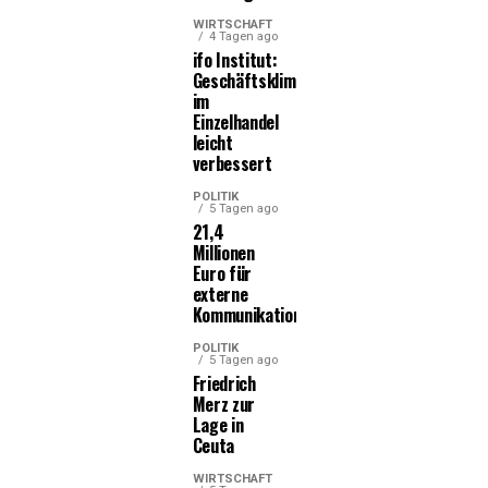
WIRTSCHAFT
4 Tagen ago
ifo Institut:
Geschäftsklima
im
Einzelhandel
leicht
verbessert
POLITIK
5 Tagen ago
21,4
Millionen
Euro für
externe
Kommunikationsleistungen
POLITIK
5 Tagen ago
Friedrich
Merz zur
Lage in
Ceuta
WIRTSCHAFT