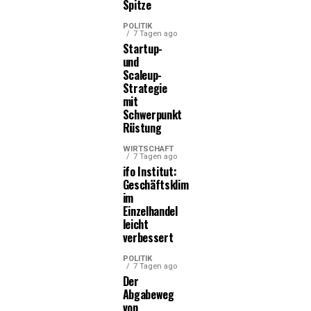
Spitze
POLITIK
7 Tagen ago
Startup-
und
Scaleup-
Strategie
mit
Schwerpunkt
Rüstung
WIRTSCHAFT
7 Tagen ago
ifo Institut:
Geschäftsklima
im
Einzelhandel
leicht
verbessert
POLITIK
7 Tagen ago
Der
Abgabeweg
von