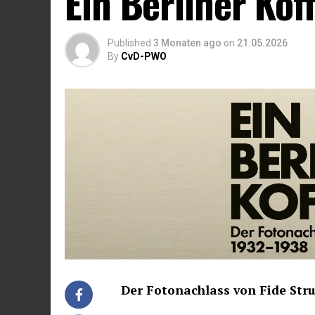
Ein Berliner Kof
Published
3 Monaten ago
on
21.05.2026
By
CvD-PWO
Der Fotonachlass von Fide Str