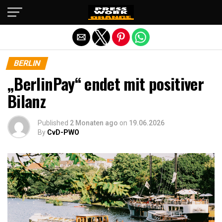
Die mobile Version verlassen
BERLIN
„BerlinPay“ endet mit positiver
Bilanz
Published
2 Monaten ago
on
19.06.2026
By
CvD-PWO