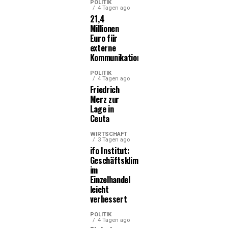
POLITIK
4 Tagen ago
21,4
Millionen
Euro für
externe
Kommunikationsleistungen
POLITIK
4 Tagen ago
Friedrich
Merz zur
Lage in
Ceuta
WIRTSCHAFT
3 Tagen ago
ifo Institut:
Geschäftsklima
im
Einzelhandel
leicht
verbessert
POLITIK
4 Tagen ago