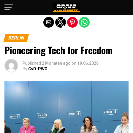
Die mobile Version verlassen
BERLIN
Pioneering Tech for Freedom
Published
2 Monaten ago
on
19.06.2026
By
CvD-PWO