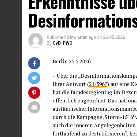
Erkenntnisse üb
Desinformation
Published
2 Monaten ago
on
26.05.2026
By
CvD-PWO
Berlin 25.5.2026
– Über die „Desinformationskampa
ihrer Antwort (
21/5967
) auf eine K
hat die Bundesregierung im Dezem
öffentlich zugeordnet. Das nation
ausländischer Informationsmanipul
durch die Kampagne ,Storm-1516′ v
auch die inneren Angelegenheiten 
fortlaufend zu destabilisieren“, he