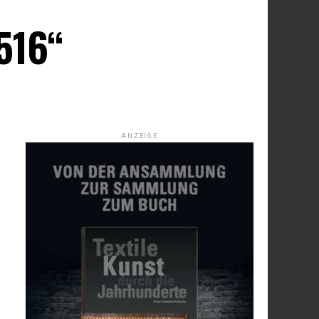
516“
ANZEIGE