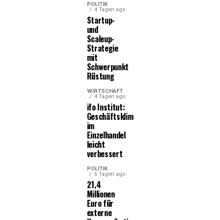
POLITIK
4 Tagen ago
Startup-
und
Scaleup-
Strategie
mit
Schwerpunkt
Rüstung
WIRTSCHAFT
4 Tagen ago
ifo Institut:
Geschäftsklima
im
Einzelhandel
leicht
verbessert
POLITIK
6 Tagen ago
21,4
Millionen
Euro für
externe