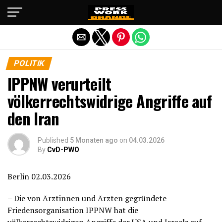
Die mobile Version verlassen
POLITIK
IPPNW verurteilt
völkerrechtswidrige Angriffe auf
den Iran
Published
5 Monaten ago
on
04.03.2026
By
CvD-PWO
Berlin 02.03.2026
– Die von Ärztinnen und Ärzten gegründete
Friedensorganisation IPPNW hat die