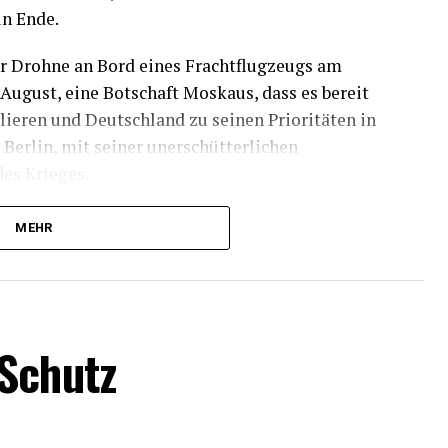
in Ende.
r Drohne an Bord eines Frachtflugzeugs am
August, eine Botschaft Moskaus, dass es bereit
alieren und Deutschland zu seinen Prioritäten in
Berlin, mit seiner unerschütterlichen
des Krieges.
Bord tatsächlich Teil einer russischen
MEHR
st sich mit dem möglichen Auftraggeber für den
Schutz
ch um einen versuchten Anschlag im Auftrag
ur im Raum, er lässt sich auch gut begründen.
 an vielen Stellen auf dem Kontinent spionieren,