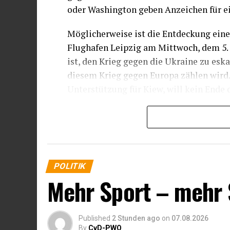
oder Washington geben Anzeichen für e
Möglicherweise ist die Entdeckung eine
Flughafen Leipzig am Mittwoch, dem 5. 
ist, den Krieg gegen die Ukraine zu esk
diesem Krieg gegen Europa zählen wird. 
Unterstützung für Kiew, will kein Ende 
War die Drohne mit dem Sprengstoff an 
Operation?
Warten wir es ab.
POLITIK
Die
LEIPZIGER VOLKSZEITUNG
befas
Mehr Sport – mehr 
Drohnenflug: „Der Verdacht, dass es si
Russlands handeln könnte, steht nicht n
Der russische Militärgeheimdienst lässt
Published
2 Stunden ago
on
07.08.2026
By
CvD-PWO