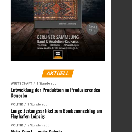
AKTUELL
WIRTSCHAFT
1 Stunde ago
Entwicklung der Produktion im Produzierenden
Gewerbe
POLITIK
1 Stunde ago
Einige Zeitungsartikel zum Bombenanschlag am
Flughafen Leipzig:
POLITIK
2 Stunden ago
Mehr Sport – mehr Schutz