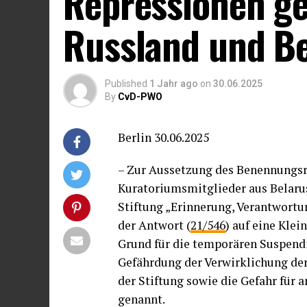
Repressionen ge
Russland und Be
Published
1 Jahr ago
on
30.06.2025
By
CvD-PWO
Berlin 30.06.2025
– Zur Aussetzung des Benennungsre
Kuratoriumsmitglieder aus Belaru
Stiftung „Erinnerung, Verantwort
der Antwort (
21/546
) auf eine Klei
Grund für die temporären Suspend
Gefährdung der Verwirklichung der
der Stiftung sowie die Gefahr für a
genannt.