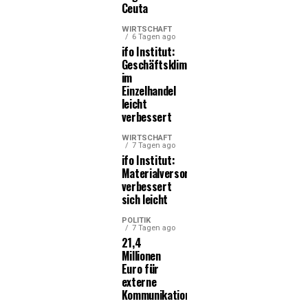
Ceuta
WIRTSCHAFT
6 Tagen ago
ifo Institut:
Geschäftsklima
im
Einzelhandel
leicht
verbessert
WIRTSCHAFT
7 Tagen ago
ifo Institut:
Materialversorgung
verbessert
sich leicht
POLITIK
7 Tagen ago
21,4
Millionen
Euro für
externe
Kommunikationsleistungen