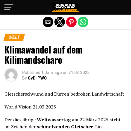
Die mobile Version verlassen
WELT
Klimawandel auf dem
Kilimandscharo
Published
1 Jahr ago
on
21.03.2025
By
CvD-PWO
Gletscherschwund und Dürren bedrohen Landwirtschaft
World Vision 21.03.2025
Der diesjährige
Weltwassertag
am 22.März 2025 steht
im Zeichen der
schmelzenden Gletscher
. Ein