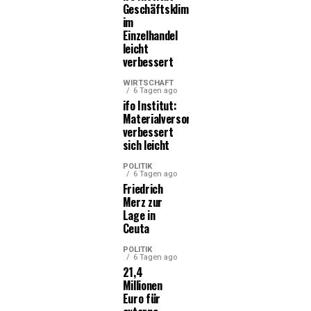
Geschäftsklima
im
Einzelhandel
leicht
verbessert
WIRTSCHAFT
6 Tagen ago
ifo Institut:
Materialversorgung
verbessert
sich leicht
POLITIK
6 Tagen ago
Friedrich
Merz zur
Lage in
Ceuta
POLITIK
6 Tagen ago
21,4
Millionen
Euro für