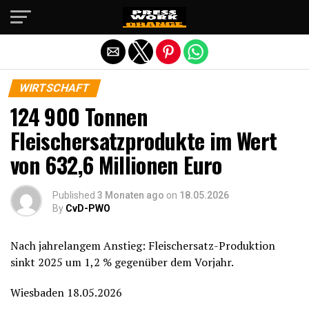
Die mobile Version verlassen
WIRTSCHAFT
124 900 Tonnen
Fleischersatzprodukte im Wert
von 632,6 Millionen Euro
Published
3 Monaten ago
on
18.05.2026
By
CvD-PWO
Nach jahrelangem Anstieg: Fleischersatz-Produktion
sinkt 2025 um 1,2 % gegenüber dem Vorjahr.
Wiesbaden 18.05.2026