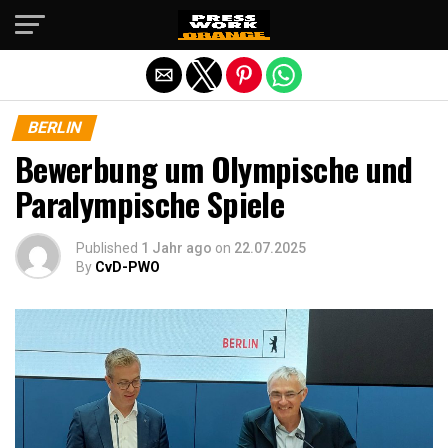
Die mobile Version verlassen
BERLIN
Bewerbung um Olympische und
Paralympische Spiele
Published
1 Jahr ago
on
22.07.2025
By
CvD-PWO