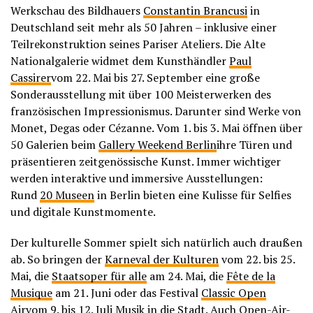
Werkschau des Bildhauers
Constantin Brancusi
in
Deutschland seit mehr als 50 Jahren – inklusive einer
Teilrekonstruktion seines Pariser Ateliers. Die Alte
Nationalgalerie widmet dem Kunsthändler
Paul
Cassirer
vom 22. Mai bis 27. September eine große
Sonderausstellung mit über 100 Meisterwerken des
französischen Impressionismus. Darunter sind Werke von
Monet, Degas oder Cézanne. Vom 1. bis 3. Mai öffnen über
50 Galerien beim
Gallery Weekend Berlin
ihre Türen und
präsentieren zeitgenössische Kunst. Immer wichtiger
werden interaktive und immersive Ausstellungen:
Rund
20 Museen
in Berlin bieten eine Kulisse für Selfies
und digitale Kunstmomente.
Der kulturelle Sommer spielt sich natürlich auch draußen
ab. So bringen der
Karneval der Kulturen
vom 22. bis 25.
Mai, die
Staatsoper für alle
am 24. Mai, die
Fête de la
Musique
am 21. Juni oder das Festival
Classic Open
Air
vom 9. bis 12. Juli Musik in die Stadt. Auch Open-Air-