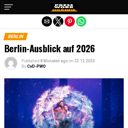
Die mobile Version verlassen
BERLIN
Berlin-Ausblick auf 2026
Published
8 Monaten ago
on
23.12.2025
By
CvD-PWO