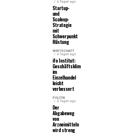
6 Tagen ago
Startup-
und
Scaleup-
Strategie
mit
Schwerpunkt
Rüstung
WIRTSCHAFT
6 Tagen ago
ifo Institut:
Geschäftsklima
im
Einzelhandel
leicht
verbessert
POLITIK
6 Tagen ago
Der
Abgabeweg
von
Arzneimitteln
wird streng