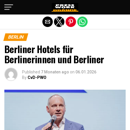
Die mobile Version verlassen
BERLIN
Berliner Hotels für
Berlinerinnen und Berliner
Published
7 Monaten ago
on
06.01.2026
By
CvD-PWO