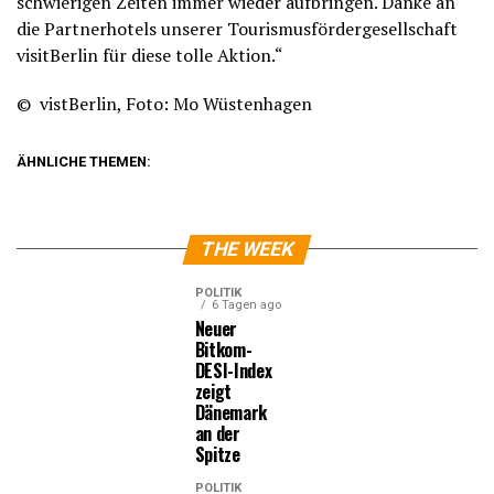
schwierigen Zeiten immer wieder aufbringen. Danke an
die Partnerhotels unserer Tourismusfördergesellschaft
visitBerlin für diese tolle Aktion.“
© vistBerlin, Foto: Mo Wüstenhagen
ÄHNLICHE THEMEN:
THE WEEK
POLITIK
6 Tagen ago
Neuer
Bitkom-
DESI-Index
zeigt
Dänemark
an der
Spitze
POLITIK