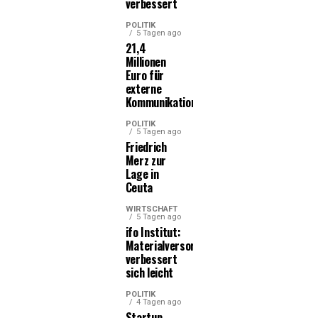
verbessert
POLITIK
5 Tagen ago
21,4
Millionen
Euro für
externe
Kommunikationsleistungen
POLITIK
5 Tagen ago
Friedrich
Merz zur
Lage in
Ceuta
WIRTSCHAFT
5 Tagen ago
ifo Institut:
Materialversorgung
verbessert
sich leicht
POLITIK
4 Tagen ago
Startup-