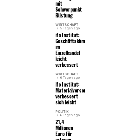
mit
Schwerpunkt
Rüstung
WIRTSCHAFT
5 Tagen ago
ifo Institut:
Geschäftsklima
im
Einzelhandel
leicht
verbessert
WIRTSCHAFT
6 Tagen ago
ifo Institut:
Materialversorgung
verbessert
sich leicht
POLITIK
6 Tagen ago
21,4
Millionen
Euro für
externe