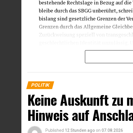
bestehende Rechtslage in Bezug auf die 
bleibe durch das SBGG unberührt, schreib
bislang sind gesetzliche Grenzen der Ve
Grenzen durch das Allgemeine Gleichbe
Zurückweisung speziell von transgeschl
geschlechtlichen Identität unzulässig.
Geschlechts sind zulässig, wenn es dafü
Das kann insbesondere der Fall sein, w
Bedürfnis nach Schutz der Intimsphäre 
(Paragraf 20 Absatz 1 Nummer 2 AGG). A
Rechtslage durch das SBGG nichts.“
POLITIK
Keine Auskunft zu
Hinweis auf Anschl
Published
12 Stunden ago
on
07.08.2026