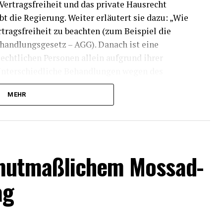
Vertragsfreiheit und das private Hausrecht
t die Regierung. Weiter erläutert sie dazu: „Wie
rtragsfreiheit zu beachten (zum Beispiel die
handlungsgesetz – AGG). Danach ist eine
echtlichen Personen allein aufgrund ihrer
 Unterschiedliche Behandlungen wegen des
r einen sachlichen Grund gibt (Paragraf 20 AGG).
MEHR
enn die unterschiedliche Behandlung dem
oder der persönlichen Sicherheit Rechnung trägt
uch insoweit ändert sich an der bestehenden
 mutmaßlichem Mossad-
ag