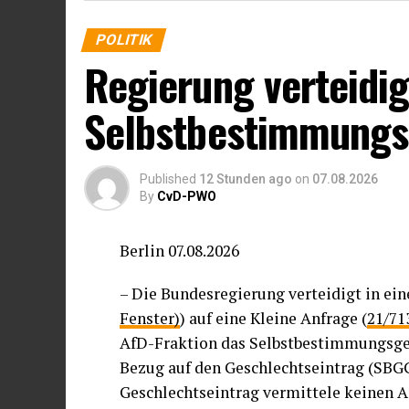
POLITIK
Regierung verteidig
Selbstbestimmungs
Published
12 Stunden ago
on
07.08.2026
By
CvD-PWO
Berlin 07.08.2026
– Die Bundesregierung verteidigt in ein
Fenster)
) auf eine Kleine Anfrage (
21/71
AfD-Fraktion das Selbstbestimmungsges
Bezug auf den Geschlechtseintrag (SBG
Geschlechtseintrag vermittele keinen 