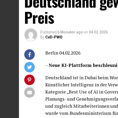
Deutschland gew
Preis
Published
6 Monaten ago
on
04.02.2026
By
CvD-PWO
Berlin 04.02.2026
–
Neue KI-Plattform beschleun
Deutschland ist in Dubai beim Wo
Künstlicher Intelligenz in der Ver
Kategorie „Best Use of AI in Gover
Planungs- und Genehmigungsverfah
und zugleich Mitarbeiterinnen und 
wurde vom Bundesministerium für