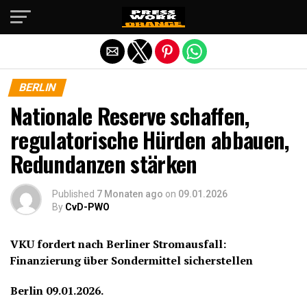
Die mobile Version verlassen
BERLIN
Nationale Reserve schaffen,
regulatorische Hürden abbauen,
Redundanzen stärken
Published
7 Monaten ago
on
09.01.2026
By
CvD-PWO
VKU fordert nach Berliner Stromausfall:
Finanzierung über Sondermittel sicherstellen
Berlin 09.01.2026.