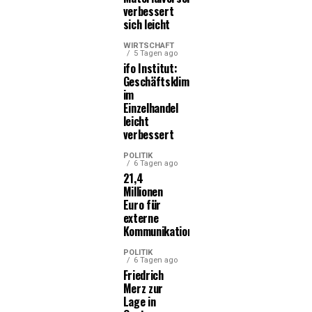
verbessert
sich leicht
WIRTSCHAFT
5 Tagen ago
ifo Institut:
Geschäftsklima
im
Einzelhandel
leicht
verbessert
POLITIK
6 Tagen ago
21,4
Millionen
Euro für
externe
Kommunikationsleistungen
POLITIK
6 Tagen ago
Friedrich
Merz zur
Lage in