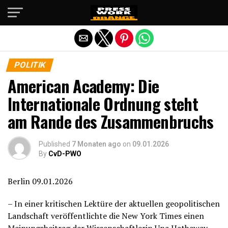
Die mobile Version verlassen
POLITIK
American Academy: Die
Internationale Ordnung steht
am Rande des Zusammenbruchs
Published
7 Monaten ago
on
09.01.2026
By
CvD-PWO
Berlin 09.01.2026
– In einer kritischen Lektüre der aktuellen geopolitischen
Landschaft veröffentlichte die New York Times einen