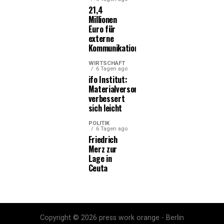
21,4
Millionen
Euro für
externe
Kommunikationsleistungen
WIRTSCHAFT
6 Tagen ago
ifo Institut:
Materialversorgung
verbessert
sich leicht
POLITIK
6 Tagen ago
Friedrich
Merz zur
Lage in
Ceuta
Copyright © 2026 press work orange - Berlin