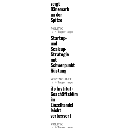
zeigt
Dänemark
an der
Spitze
POLITIK
4 Tagen ago
Startup-
und
Scaleup-
Strategie
mit
Schwerpunkt
Rüstung
WIRTSCHAFT
4 Tagen ago
ifo Institut:
Geschäftsklima
im
Einzelhandel
leicht
verbessert
POLITIK
6 Tagen ago