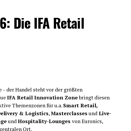
or der Anreise ein individueller Zeitplan, der
ässt.
6: Die IFA Retail
herinnen und Besucher, die sich von aktuellen
chten, als auch Branchenprofis, die ihren
ftszielen und Produktkategorien ausrichten
prächstermine vorab vereinbaren möchten.
e Hinweise, Live-Updates und kurzfristige
lfen dabei, auch an ereignisreichen
 – der Handel steht vor der größten
eue
IFA Retail Innovation Zone
bringt diesen
aktive Themenzonen für u.a.
Smart Retail,
livery & Logistics
,
Masterclasses
und
Live-
te Blue-Dot-Navigation. Ähnlich wie bei bekannten
nge
und
Hospitality-Lounges
von Euronics,
en Standort direkt auf dem digitalen
zentralen Ort.