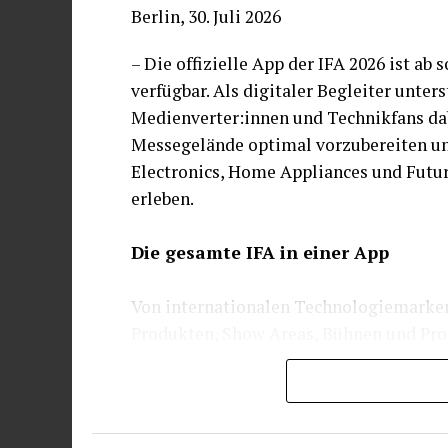
Berlin, 30. Juli 2026
– Die offizielle App der IFA 2026 ist ab
verfügbar. Als digitaler Begleiter unter
Medienverter:innen und Technikfans dab
Messegelände optimal vorzubereiten un
Electronics, Home Appliances und Future
erleben.
Die gesamte IFA in einer App
Von internationalen Technologiemarken 
Produkten, Show Areas, Bühnen und Pro
persönlicher Guide, führt durch das um
Informationen rund um die IFA 2026. I
lassen sich als Favoriten speichern und 
Agenda können Sessions, Keynotes, Pro