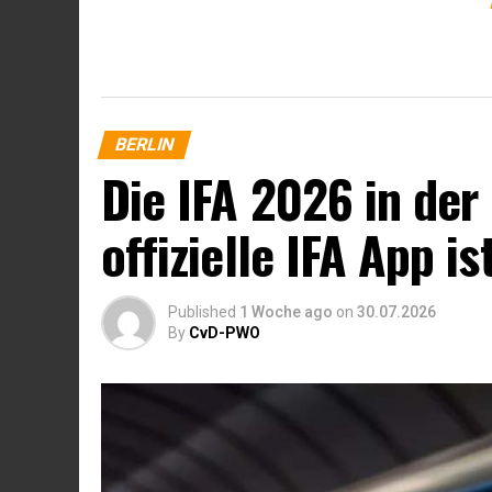
BERLIN
Die IFA 2026 in der
offizielle IFA App i
Published
1 Woche ago
on
30.07.2026
By
CvD-PWO