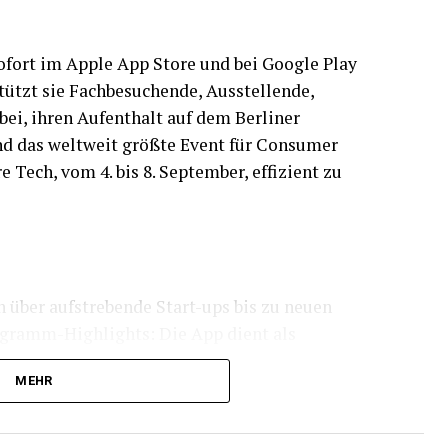
 sofort im Apple App Store und bei Google Play
stützt sie Fachbesuchende, Ausstellende,
ei, ihren Aufenthalt auf dem Berliner
d das weltweit größte Event für Consumer
 Tech, vom 4. bis 8. September, effizient zu
über aufstrebende Start-ups bis zu neuen
gramm-Highlights: Die App dient als
fangreiche Angebot der Messe und bündelt alle
MEHR
nteressante Aussteller und Programmpunkte
übersichtlich organisieren. Mit der persönlichen
duktpräsentationen und weitere Veranstaltungen