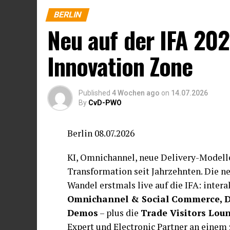
vorgemerkt werden. So entsteht bereits v
BERLIN
sich während der IFA flexibel anpassen l
Neu auf der IFA 202
Damit unterstützt die App sowohl Besuc
Innovation Zone
Technologietrends inspirieren lassen mö
Aufenthalt gezielt an konkreten Geschä
wollen sowie Journalist:innen, die Ges
Published
4 Wochen ago
on
14.07.2026
By
CvD-PWO
Push Notifications werden über aktuell
Berlin 08.07.2026
Programmänderungen informieren und he
Messetagen den Überblick zu behalten.
KI, Omnichannel, neue Delivery-Modelle
Transformation seit Jahrzehnten. Die n
Wandel erstmals live auf die IFA: inter
Wie Google Maps, nur für die IFA
Omnichannel & Social Commerce, De
Ein zentrales Feature ist die integrier
Demos
– plus die
Trade Visitors Lou
Kartendiensten zeigt die App den eigen
Expert und Electronic Partner an einem 