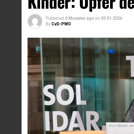
Kinder: Opfer de
Published
6 Monaten ago
on
30.01.2026
By
CvD-PWO