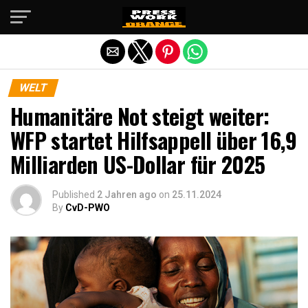
Die mobile Version verlassen
WELT
Humanitäre Not steigt weiter:
WFP startet Hilfsappell über 16,9
Milliarden US-Dollar für 2025
Published
2 Jahren ago
on
25.11.2024
By
CvD-PWO