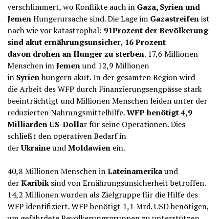
verschlimmert, wo Konflikte auch in
Gaza, Syrien und
Jemen
Hungerursache sind. Die Lage im
Gazastreifen
ist
nach wie vor katastrophal:
91Prozent der Bevölkerung
sind akut ernährungsunsicher
,
16 Prozent
davon drohen an Hunger zu sterben
. 17,6 Millionen
Menschen im
Jemen
und 12,9 Millionen
in
Syrien
hungern akut. In der gesamten Region wird
die Arbeit des WFP durch Finanzierungsengpässe stark
beeinträchtigt und Millionen Menschen leiden unter der
reduzierten Nahrungsmittelhilfe.
WFP benötigt 4,9
Milliarden US-Dolla
r für seine Operationen. Dies
schließt den operativen Bedarf in
der
Ukraine
und
Moldawien
ein.
40,8 Millionen Menschen in
Lateinamerika
und
der
Karibik
sind von Ernährungsunsicherheit betroffen.
14,2 Millionen wurden als Zielgruppe für die Hilfe des
WFP identifiziert. WFP benötigt 1,1 Mrd. USD benötigen,
um gefährdete Bevölkerungsgruppen zu unterstützen