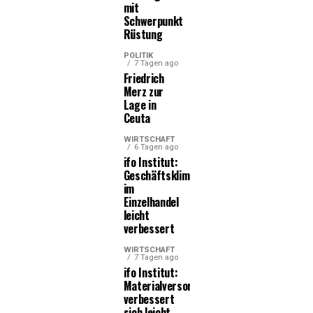
mit
Schwerpunkt
Rüstung
POLITIK
7 Tagen ago
Friedrich
Merz zur
Lage in
Ceuta
WIRTSCHAFT
6 Tagen ago
ifo Institut:
Geschäftsklima
im
Einzelhandel
leicht
verbessert
WIRTSCHAFT
7 Tagen ago
ifo Institut:
Materialversorgung
verbessert
sich leicht