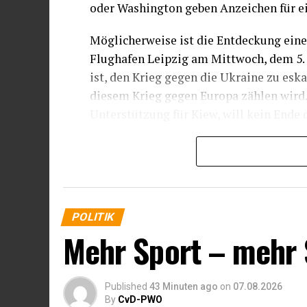
oder Washington geben Anzeichen für e
Möglicherweise ist die Entdeckung eine
Flughafen Leipzig am Mittwoch, dem 5. 
ist, den Krieg gegen die Ukraine zu esk
diesem Krieg gegen Europa zählen wird. 
Unterstützung für Kiew, will kein Ende 
War die Drohne mit dem Sprengstoff an 
Operation?
Warten wir es ab.
POLITIK
Die
LEIPZIGER VOLKSZEITUNG
befas
Mehr Sport – mehr 
Drohnenflug: „Der Verdacht, dass es si
Russlands handeln könnte, steht nicht n
Der russische Militärgeheimdienst lässt
Published
43 Minuten ago
on
07.08.2026
By
CvD-PWO
sabotieren und Anschläge verüben. Oft 