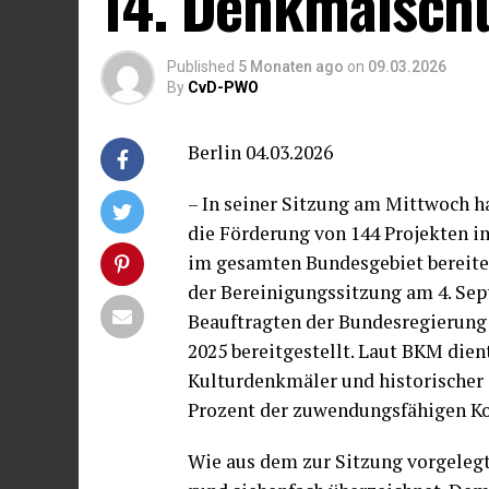
14. Denkmalsch
Published
5 Monaten ago
on
09.03.2026
By
CvD-PWO
Berlin 04.03.2026
– In seiner Sitzung am Mittwoch h
die Förderung von 144 Projekten
im gesamten Bundesgebiet bereite
der Bereinigungssitzung am 4. Sep
Beauftragten der Bundesregierung
2025 bereitgestellt. Laut BKM die
Kulturdenkmäler und historischer O
Prozent der zuwendungsfähigen Ko
Wie aus dem zur Sitzung vorgeleg