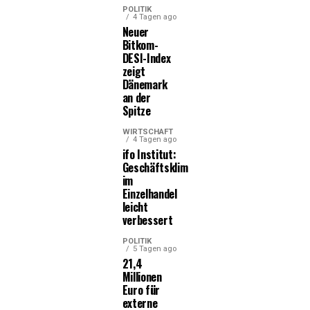
POLITIK
4 Tagen ago
Neuer
Bitkom-
DESI-Index
zeigt
Dänemark
an der
Spitze
WIRTSCHAFT
4 Tagen ago
ifo Institut:
Geschäftsklima
im
Einzelhandel
leicht
verbessert
POLITIK
5 Tagen ago
21,4
Millionen
Euro für
externe