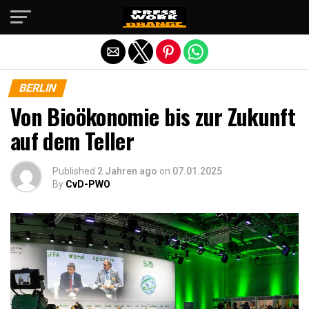
Die mobile Version verlassen
BERLIN
Von Bioökonomie bis zur Zukunft
auf dem Teller
Published
2 Jahren ago
on
07.01.2025
By
CvD-PWO