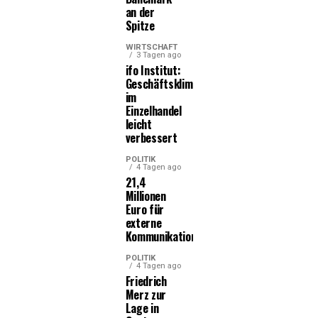
an der
Spitze
WIRTSCHAFT
3 Tagen ago
ifo Institut:
Geschäftsklima
im
Einzelhandel
leicht
verbessert
POLITIK
4 Tagen ago
21,4
Millionen
Euro für
externe
Kommunikationsleistungen
POLITIK
4 Tagen ago
Friedrich
Merz zur
Lage in