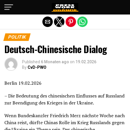
Die mobile Version verlassen
POLITIK
Deutsch-Chinesische Dialog
Published
6 Monaten ago
on
19.02.2026
By
CvD-PWO
Berlin 19.02.2026
– Die Bedeutung des chinesischen Einflusses auf Russland
zur Beendigung des Krieges in der Ukraine.
Wenn Bundeskanzler Friedrich Merz nächste Woche nach
China reist, dürfte Chinas Rolle im Krieg Russlands gegen
die Ukraine ein Thema sein. Der chinesische