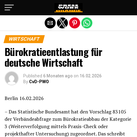
Die mobile Version verlassen
WIRTSCHAFT
Bürokratieentlastung für
deutsche Wirtschaft
Published
6 Monaten ago
on
16.02.2026
By
CvD-PWO
Berlin 16.02.2026
– Das Statistische Bundesamt hat den Vorschlag 83105
der Verbändeabfrage zum Bürokratieabbau der Kategorie
3 (Weiterverfolgung mittels Praxis-Check oder
projekthafter Untersuchung) zugeordnet. Das schreibt