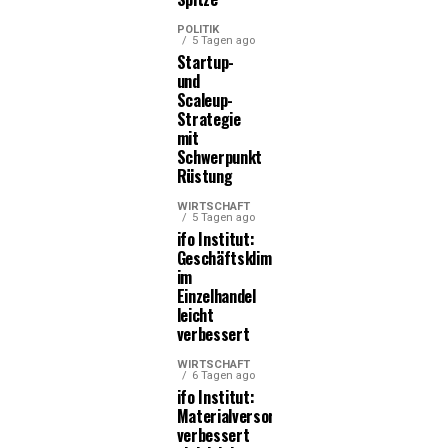
POLITIK
5 Tagen ago
Startup-
und
Scaleup-
Strategie
mit
Schwerpunkt
Rüstung
WIRTSCHAFT
5 Tagen ago
ifo Institut:
Geschäftsklima
im
Einzelhandel
leicht
verbessert
WIRTSCHAFT
6 Tagen ago
ifo Institut:
Materialversorgung
verbessert