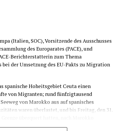
pa (Italien, SOC), Vorsitzende des Ausschusses
ersammlung des Europarates (PACE), und
 PACE-Berichterstatterin zum Thema
es bei der Umsetzung des EU-Pakts zu Migration
das spanische Hoheitsgebiet Ceuta einen
nfte von Migranten; rund fünfzigtausend
 Seeweg von Marokko aus auf spanisches
täten waren überlastet, und bis Freitag, den 31.
die Grenze überquert hatten, nach Marokko