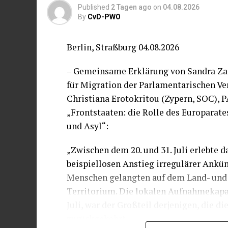
Published
2 Tagen ago
on
04.08.2026
By
CvD-PWO
Berlin, Straßburg 04.08.2026
– Gemeinsame Erklärung von Sandra Zam
für Migration der Parlamentarischen V
Christiana Erotokritou (Zypern, SOC),
„Frontstaaten: die Rolle des Europarat
und Asyl“:
„Zwischen dem 20. und 31. Juli erlebte 
beispiellosen Anstieg irregulärer Ankü
Menschen gelangten auf dem Land- und
Territorium. Die lokalen Aufnahmekapazi
Juli, war der Großteil derjenigen, die 
zurückgekehrt.