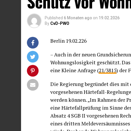
Schutz vor Wohn
Published
6 Monaten ago
on
19.02.2026
By
CvD-PWO
Berlin 19.02.226
– Auch in der neuen Grundsicheru
Wohnungslosigkeit geschützt. Das 
eine Kleine Anfrage (
21/3815
) der 
Die Regierung begründet dies mi
vorgesehenen Härtefall-Regelungen
werden können. „Im Rahmen der Pr
eine Härtefallprüfung im Sinne des
Absatz 4 SGB II vorgesehenen Rech
eines dritten Meldeversäumnisses