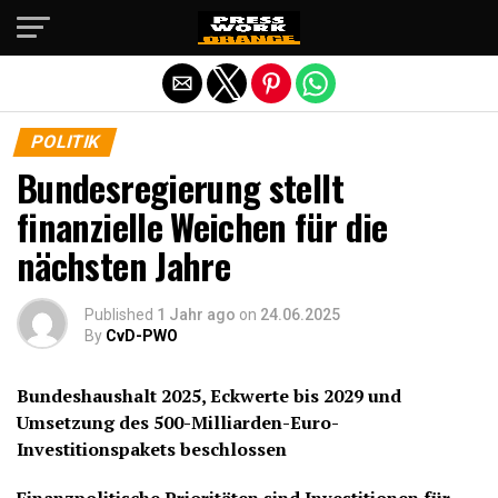
Die mobile Version verlassen
POLITIK
Bundesregierung stellt
finanzielle Weichen für die
nächsten Jahre
Published
1 Jahr ago
on
24.06.2025
By
CvD-PWO
Bundeshaushalt 2025, Eckwerte bis 2029 und
Umsetzung des 500-Milliarden-Euro-
Investitionspakets beschlossen