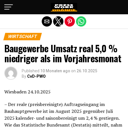
Die mobile Version verlassen
WIRTSCHAFT
Baugewerbe Umsatz real 5,0 %
niedriger als im Vorjahresmonat
Published
10 Monaten ago
on
26.10.2025
By
CvD-PWO
Wiesbaden 24.10.2025
– Der reale (preisbereinigte) Auftragseingang im
Bauhauptgewerbe ist im August 2025 gegenüber Juli
2025 kalender- und saisonbereinigt um 2,4 % gestiegen.
Wie das Statistische Bundesamt (Destatis) mitteilt, nahm