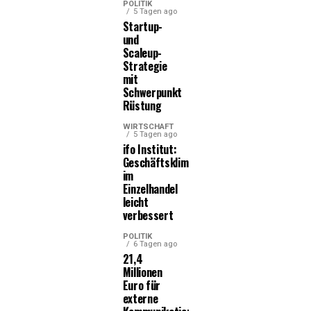
POLITIK
5 Tagen ago
Startup-
und
Scaleup-
Strategie
mit
Schwerpunkt
Rüstung
WIRTSCHAFT
5 Tagen ago
ifo Institut:
Geschäftsklima
im
Einzelhandel
leicht
verbessert
POLITIK
6 Tagen ago
21,4
Millionen
Euro für
externe