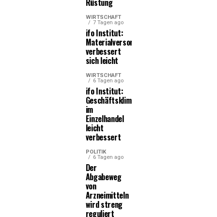
Rüstung
WIRTSCHAFT
7 Tagen ago
ifo Institut:
Materialversorgung
verbessert
sich leicht
WIRTSCHAFT
6 Tagen ago
ifo Institut:
Geschäftsklima
im
Einzelhandel
leicht
verbessert
POLITIK
6 Tagen ago
Der
Abgabeweg
von
Arzneimitteln
wird streng
reguliert