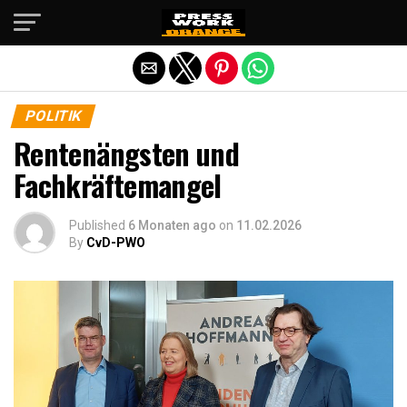
Die mobile Version verlassen
POLITIK
Rentenängsten und
Fachkräftemangel
Published
6 Monaten ago
on
11.02.2026
By
CvD-PWO