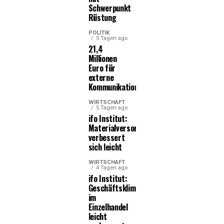
Schwerpunkt
Rüstung
POLITIK
5 Tagen ago
21,4
Millionen
Euro für
externe
Kommunikationsleistungen
WIRTSCHAFT
5 Tagen ago
ifo Institut:
Materialversorgung
verbessert
sich leicht
WIRTSCHAFT
4 Tagen ago
ifo Institut:
Geschäftsklima
im
Einzelhandel
leicht