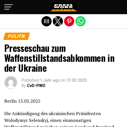
Die mobile Version verlassen
POLITIK
Presseschau zum
Waffenstillstandsabkommen in
der Ukraine
Published
1 Jahr ago
on
13.03.2025
By
CvD-PWO
Berlin 13.03.2025
Die Ankündigung des ukrainischen Präsidenten
Wolodymyr Selenskyj, einen einmonatigen