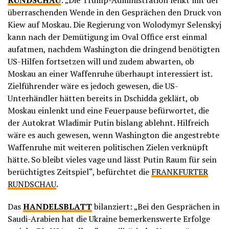
RUNDSCHAU
: „Die Trump-Administration lenkt mit der
überraschenden Wende in den Gesprächen den Druck von
Kiew auf Moskau. Die Regierung von Wolodymyr Selenskyj
kann nach der Demütigung im Oval Office erst einmal
aufatmen, nachdem Washington die dringend benötigten
US-Hilfen fortsetzen will und zudem abwarten, ob
Moskau an einer Waffenruhe überhaupt interessiert ist.
Zielführender wäre es jedoch gewesen, die US-
Unterhändler hätten bereits in Dschidda geklärt, ob
Moskau einlenkt und eine Feuerpause befürwortet, die
der Autokrat Wladimir Putin bislang ablehnt. Hilfreich
wäre es auch gewesen, wenn Washington die angestrebte
Waffenruhe mit weiteren politischen Zielen verknüpft
hätte. So bleibt vieles vage und lässt Putin Raum für sein
berüchtigtes Zeitspiel“, befürchtet die
FRANKFURTER
RUNDSCHAU
.
Das
HANDELSBLATT
bilanziert: „Bei den Gesprächen in
Saudi-Arabien hat die Ukraine bemerkenswerte Erfolge