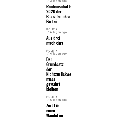
3 Tagen ago
Rechenschaftsbericht
2020 der
Basisdemokratischen
Partei
POLITIK
6 Tagen ago
Aus drei
mach eins
POLITIK
6 Tagen ago
Der
Grundsatz
der
Nichtzurückweisung
muss
gewahrt
bleiben
POLITIK
6 Tagen ago
Zeit für
einen
Wandel im