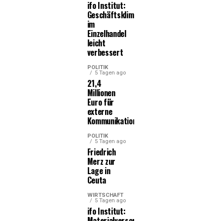
ifo Institut:
Geschäftsklima
im
Einzelhandel
leicht
verbessert
POLITIK
5 Tagen ago
21,4
Millionen
Euro für
externe
Kommunikationsleistungen
POLITIK
5 Tagen ago
Friedrich
Merz zur
Lage in
Ceuta
WIRTSCHAFT
5 Tagen ago
ifo Institut:
Materialversorgung