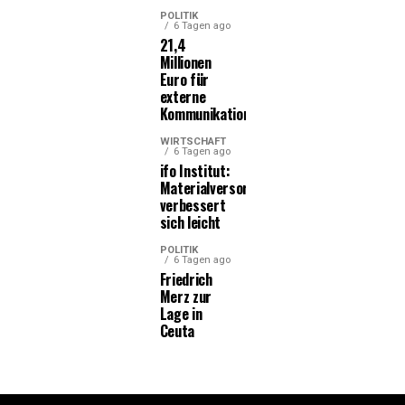
POLITIK
6 Tagen ago
21,4
Millionen
Euro für
externe
Kommunikationsleistungen
WIRTSCHAFT
6 Tagen ago
ifo Institut:
Materialversorgung
verbessert
sich leicht
POLITIK
6 Tagen ago
Friedrich
Merz zur
Lage in
Ceuta