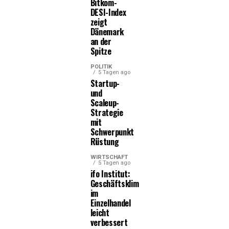
Bitkom-
DESI-Index
zeigt
Dänemark
an der
Spitze
POLITIK
5 Tagen ago
Startup-
und
Scaleup-
Strategie
mit
Schwerpunkt
Rüstung
WIRTSCHAFT
5 Tagen ago
ifo Institut:
Geschäftsklima
im
Einzelhandel
leicht
verbessert