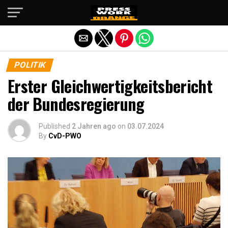
Die mobile Version verlassen
POLITIK
Erster Gleichwertigkeitsbericht
der Bundesregierung
Published
2 Jahren ago
on
03.07.2024
By
CvD-PWO