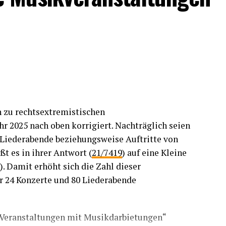
hrer Belastbarkeit beanspruchte.
aaten des Europarates und die Europäische
technisch und administrativ bei der Bewältigung
, die durch die Ankunft einer großen Zahl von
mlung kürzlich bekräftigt hat. In solchen
n Werte der Solidarität und Einheit in Wort und
 zu rechtsextremistischen
Krisengesprächen über die Ereignisse in Ceuta
r 2025 nach oben korrigiert. Nachträglich seien
lle EU-Mitgliedstaaten auf, die Bestimmungen
 Liederabende beziehungsweise Auftritte von
eingeschränkt einzuhalten – insbesondere den
t es in ihrer Antwort (
21/7419
) auf eine Kleine
rdnung für Krisen- und Fälle höherer Gewalt.
). Damit erhöht sich die Zahl dieser
e, um auf Krisen wie diese entschlossen, aber
er 24 Konzerte und 80 Liederabende
aaten den Grundsatz der Nichtzurückweisung
e Veranstaltungen mit Musikdarbietungen“
gration instrumentalisiert wird. Wie die