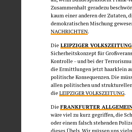
Zusammenhalt geradezu beschwört.
kaum einer anderen der Zutaten, d
demokratischen Mischung gewesen 
NACHRICHTEN
.
Die
LEIPZIGER VOLKSZEITUNG
Sicherheitskonzept für Großveran
Kontrolle – und bei der Terrorism
die Ermittlungen jetzt haarklein a
politische Konsequenzen. Die müss
allen politischen und strukturell
die
LEIPZIGER VOLKSZEITUNG
.
Die
FRANKFURTER ALLGEMEIN
wäre viel zu kurz gegriffen, die S
oder einem falsch stehenden Polize
dieses Übels. Wir müssen uns vie