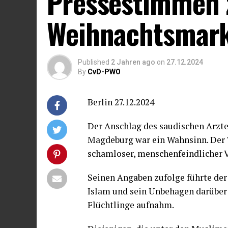
Pressestimmen 
Weihnachtsmar
Published
2 Jahren ago
on
27.12.2024
By
CvD-PWO
Berlin 27.12.2024
Der Anschlag des saudischen Arzt
Magdeburg war ein Wahnsinn. Der Tä
schamloser, menschenfeindlicher V
Seinen Angaben zufolge führte der
Islam und sein Unbehagen darüber 
Flüchtlinge aufnahm.