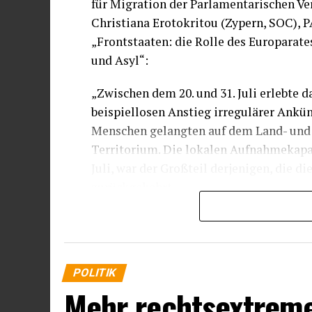
für Migration der Parlamentarischen V
Christiana Erotokritou (Zypern, SOC),
„Frontstaaten: die Rolle des Europarat
und Asyl“:
„Zwischen dem 20. und 31. Juli erlebte 
beispiellosen Anstieg irregulärer Ankü
Menschen gelangten auf dem Land- und
Territorium. Die lokalen Aufnahmekapazi
Juli, war der Großteil derjenigen, die 
zurückgekehrt.
Tragischerweise bestätigen offizielle Be
Überquerungen mindestens 72 Menschen 
tiefes Mitgefühl für die Opfer und unser
POLITIK
nicht ignoriert werden darf. Ebenso ste
Mehr rechtsextrem
die mit einer außergewöhnlichen humani