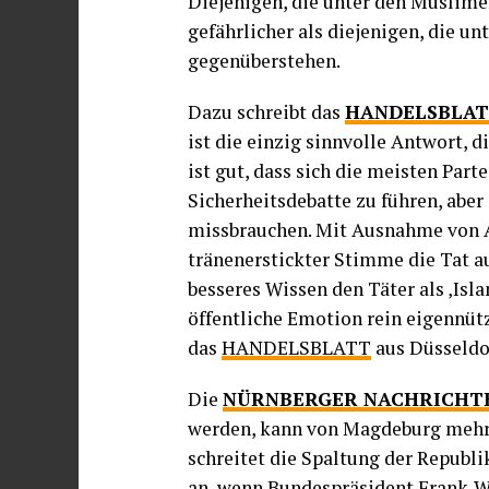
Diejenigen, die unter den Muslime
gefährlicher als diejenigen, die u
gegenüberstehen.
Dazu schreibt das
HANDELSBLA
ist die einzig sinnvolle Antwort, d
ist gut, dass sich die meisten Part
Sicherheitsdebatte zu führen, abe
missbrauchen. Mit Ausnahme von A
tränenerstickter Stimme die Tat a
besseres Wissen den Täter als ‚Isla
öffentliche Emotion rein eigennütz
das
HANDELSBLATT
aus Düsseldo
Die
NÜRNBERGER NACHRICHT
werden, kann von Magdeburg mehr p
schreitet die Spaltung der Republi
an, wenn Bundespräsident Frank-W