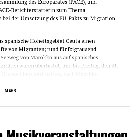
ersammlung des Europarates (PACE), und
 PACE-Berichterstatterin zum Thema
es bei der Umsetzung des EU-Pakts zu Migration
das spanische Hoheitsgebiet Ceuta einen
nfte von Migranten; rund fünfzigtausend
 Seeweg von Marokko aus auf spanisches
täten waren überlastet, und bis Freitag, den 31.
die Grenze überquert hatten, nach Marokko
MEHR
richte, dass bei diesen gefährlichen
ihr Leben verloren haben. Wir bekunden unser
e Solidarität mit ihren Familien, deren Leid
hen wir an der Seite der Bevölkerung von Ceuta,
e Musikveranstaltungen
tären Krise konfrontiert war, welche die