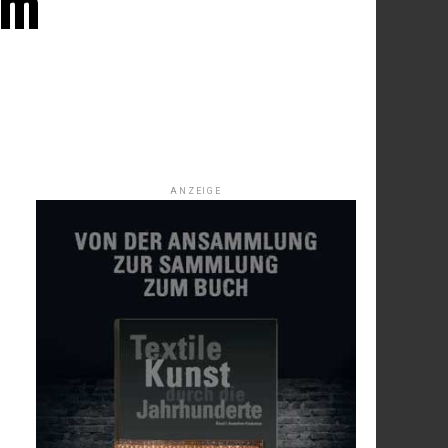
em
ANZEIGE