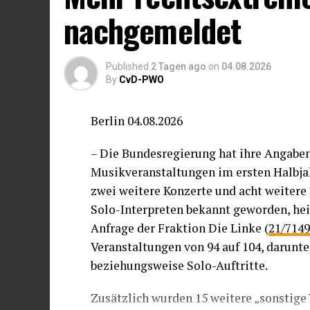
lokalen Ressourcen bis an die Grenzen i
nachgemeldet
Wir erinnern daran, dass die Mitgliedst
Union die lokalen Behörden finanziell, 
Published
2 Tagen ago
on
04.08.2026
von Notsituationen unterstützen müssen
By
CvD-PWO
Menschen entstehen – wie es die Versam
Situationen müssen wir die europäische
Berlin 04.08.2026
Tat wahren.
– Die Bundesregierung hat ihre Angaben
Während die EU-Innenminister heute zu 
Musikveranstaltungen im ersten Halbjah
zusammenkommen, fordern wir zudem a
zwei weitere Konzerte und acht weitere
des EU-Pakts zu Migration und Asyl un
Solo-Interpreten bekannt geworden, heiß
Solidaritätsmechanismus sowie die Vero
Anfrage der Fraktion Die Linke (
21/7149
Diese bieten wirksame Rechtsinstrument
Veranstaltungen von 94 auf 104, darunt
menschenwürdig zu reagieren.
beziehungsweise Solo-Auftritte.
Unter diesen Umständen müssen die St
Zusätzlich wurden 15 weitere „sonstig
uneingeschränkt achten, selbst wenn Mi