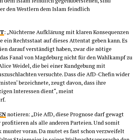
n dem Islam feindlich gegenüberstehen, sind
nter den Westlern dem Islam feindlich
TT
: „Nüchterne Aufklärung mit klaren Konsequenzen
ie ein Rechtsstaat auf dieses Attentat geben kann. Es
eien darauf verständigt haben, zwar die nötige
r das Fanal von Magdeburg nicht für den Wahlkampf zu
lice Weidel, die bei einer Kundgebung mit
uszuschlachten versuchte. Dass die AfD-Chefin wider
misten‘ bezeichnete, zeugt davon, dass ihre
igen Interessen dient“, meint
rf.
EN
notieren: „Die AfD, diese Prognose darf gewagt
rofitieren als alle anderen Parteien. Und somit
k munter voran. Da mutet es fast schon verzweifelt
alter Steinmeier in seiner Weihnachtsansprache den