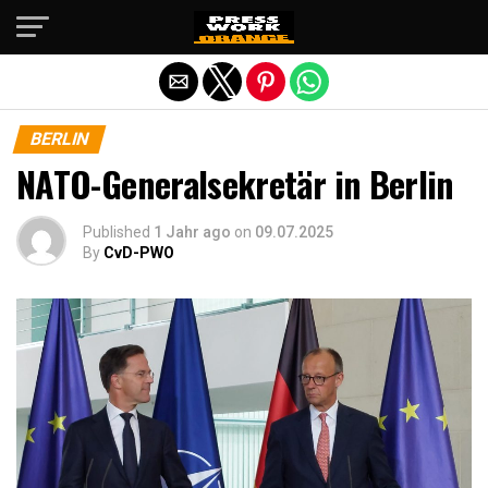
Die mobile Version verlassen
BERLIN
NATO-Generalsekretär in Berlin
Published
1 Jahr ago
on
09.07.2025
By
CvD-PWO