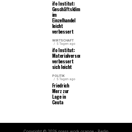
ifo Institut:
Geschäftsklima
im
Einzelhandel
leicht
verbessert
WIRTSCHAFT
5 Tagen ago
ifo Institut:
Materialversorgung
verbessert
sich leicht
POLITIK
5 Tagen ago
Friedrich
Merz zur
Lage in
Ceuta
Copyright © 2026 press work orange - Berlin