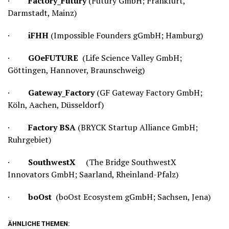
·
Factory_Futury
(Futury GmbH; Frankfurt,
Darmstadt, Mainz)
·
iFHH
(Impossible Founders gGmbH; Hamburg)
·
GOeFUTURE
(Life Science Valley GmbH;
Göttingen, Hannover, Braunschweig)
·
Gateway_Factory
(GF Gateway Factory GmbH;
Köln, Aachen, Düsseldorf)
·
Factory BSA
(BRYCK Startup Alliance GmbH;
Ruhrgebiet)
·
SouthwestX
(The Bridge SouthwestX
Innovators GmbH; Saarland, Rheinland-Pfalz)
·
boOst
(boOst Ecosystem gGmbH; Sachsen, Jena)
ÄHNLICHE THEMEN: