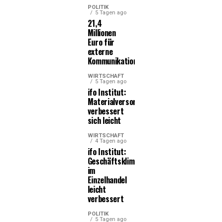
POLITIK
5 Tagen ago
21,4
Millionen
Euro für
externe
Kommunikationsleistungen
WIRTSCHAFT
5 Tagen ago
ifo Institut:
Materialversorgung
verbessert
sich leicht
WIRTSCHAFT
4 Tagen ago
ifo Institut:
Geschäftsklima
im
Einzelhandel
leicht
verbessert
POLITIK
5 Tagen ago