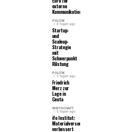
Euro für
externe
Kommunikationsleistungen
POLITIK
4 Tagen ago
Startup-
und
Scaleup-
Strategie
mit
Schwerpunkt
Rüstung
POLITIK
5 Tagen ago
Friedrich
Merz zur
Lage in
Ceuta
WIRTSCHAFT
5 Tagen ago
ifo Institut:
Materialversorgung
verbessert