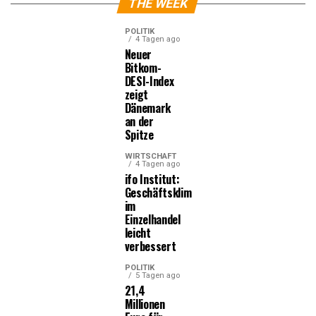
THE WEEK
POLITIK
4 Tagen ago
Neuer
Bitkom-
DESI-Index
zeigt
Dänemark
an der
Spitze
WIRTSCHAFT
4 Tagen ago
ifo Institut:
Geschäftsklima
im
Einzelhandel
leicht
verbessert
POLITIK
5 Tagen ago
21,4
Millionen