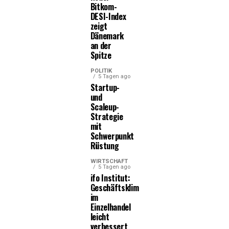
Bitkom-
DESI-Index
zeigt
Dänemark
an der
Spitze
POLITIK
5 Tagen ago
Startup-
und
Scaleup-
Strategie
mit
Schwerpunkt
Rüstung
WIRTSCHAFT
5 Tagen ago
ifo Institut:
Geschäftsklima
im
Einzelhandel
leicht
verbessert