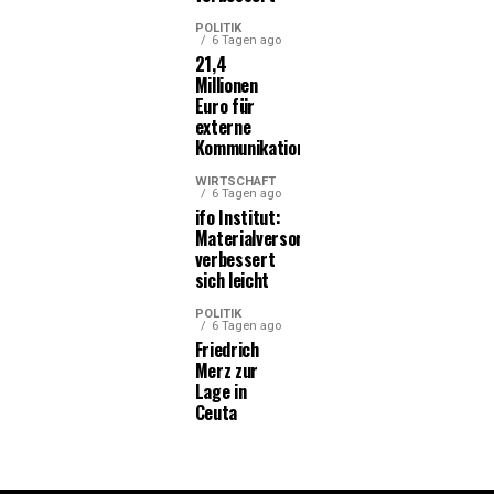
POLITIK
6 Tagen ago
21,4
Millionen
Euro für
externe
Kommunikationsleistungen
WIRTSCHAFT
6 Tagen ago
ifo Institut:
Materialversorgung
verbessert
sich leicht
POLITIK
6 Tagen ago
Friedrich
Merz zur
Lage in
Ceuta