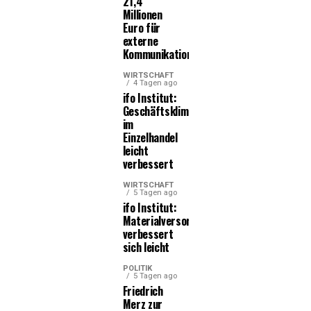
21,4
Millionen
Euro für
externe
Kommunikationsleistungen
WIRTSCHAFT
4 Tagen ago
ifo Institut:
Geschäftsklima
im
Einzelhandel
leicht
verbessert
WIRTSCHAFT
5 Tagen ago
ifo Institut:
Materialversorgung
verbessert
sich leicht
POLITIK
5 Tagen ago
Friedrich
Merz zur