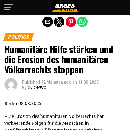
Die mobile Version verlassen
POLITICS
Humanitäre Hilfe stärken und
die Erosion des humanitären
Völkerrechts stoppen
Published
12 Monaten ago
on
11.08.2025
By
CvD-PWO
Berlin 08.08.2025
–Die Erosion des humanitären Völkerrechts hat
verheerende Folgen für die Menschen in