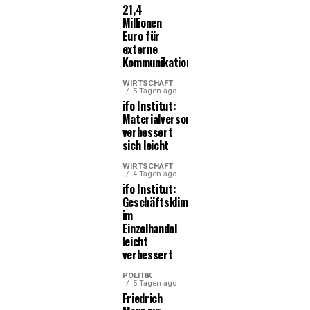
21,4
Millionen
Euro für
externe
Kommunikationsleistungen
WIRTSCHAFT
5 Tagen ago
ifo Institut:
Materialversorgung
verbessert
sich leicht
WIRTSCHAFT
4 Tagen ago
ifo Institut:
Geschäftsklima
im
Einzelhandel
leicht
verbessert
POLITIK
5 Tagen ago
Friedrich