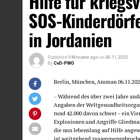
Hilfe für kriegs
SOS-Kinderdörfe
in Jordanien
Published
9 Monaten ago
on
06.11.2025
By
CvD-PWO
Berlin, München, Amman 06.11.20
– Während des über zwei Jahre an
Angaben der Weltgesundheitsorgan
rund 42.000 davon schwer – ein Vi
Explosionen und Angriffe Gliedmaß
die nun lebenslang auf Hilfe ange
ist weitgehend zusammengebroche