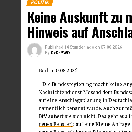
POLITIK
Keine Auskunft zu
Hinweis auf Anschl
Published
14 Stunden ago
on
07.08.2026
By
CvD-PWO
Berlin 07.08.2026
– Die Bundesregierung macht keine Anga
Nachrichtendienst Mossad dem Bundesam
auf eine Anschlagsplanung in Deutschl
namentlich benannt wurde. Auch zur mö
BfV äußert sie sich nicht. Das geht aus i
neues Fenster)
) auf eine Kleine Anfrage
neues Fenster)
) hervor. Die Auskunftsve