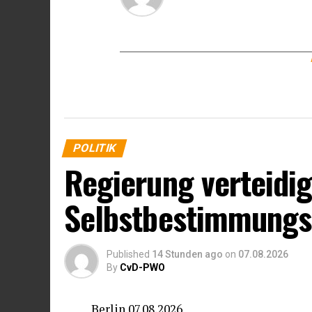
POLITIK
Regierung verteidig
Selbstbestimmungs
Published
14 Stunden ago
on
07.08.2026
By
CvD-PWO
Berlin 07.08.2026