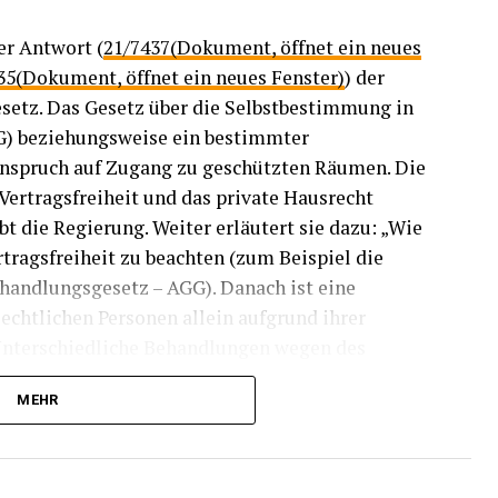
er Antwort (
21/7437(Dokument, öffnet ein neues
35(Dokument, öffnet ein neues Fenster)
) der
etz. Das Gesetz über die Selbstbestimmung in
G) beziehungsweise ein bestimmter
Anspruch auf Zugang zu geschützten Räumen. Die
Vertragsfreiheit und das private Hausrecht
t die Regierung. Weiter erläutert sie dazu: „Wie
rtragsfreiheit zu beachten (zum Beispiel die
handlungsgesetz – AGG). Danach ist eine
echtlichen Personen allein aufgrund ihrer
 Unterschiedliche Behandlungen wegen des
r einen sachlichen Grund gibt (Paragraf 20 AGG).
MEHR
enn die unterschiedliche Behandlung dem
oder der persönlichen Sicherheit Rechnung trägt
uch insoweit ändert sich an der bestehenden