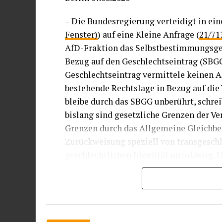
– Die Bundesregierung verteidigt in ein
Fenster)
) auf eine Kleine Anfrage (
21/71
AfD-Fraktion das Selbstbestimmungsges
Bezug auf den Geschlechtseintrag (SBG
Geschlechtseintrag vermittele keinen 
bestehende Rechtslage in Bezug auf die 
bleibe durch das SBGG unberührt, schreib
bislang sind gesetzliche Grenzen der Ve
Grenzen durch das Allgemeine Gleichbe
Zurückweisung speziell von transgeschl
geschlechtlichen Identität unzulässig.
Geschlechts sind zulässig, wenn es dafü
Das kann insbesondere der Fall sein, w
Bedürfnis nach Schutz der Intimsphäre 
(Paragraf 20 Absatz 1 Nummer 2 AGG). A
Rechtslage durch das SBGG nichts.“