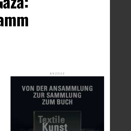
Gaza:
gramm
ANZEIGE