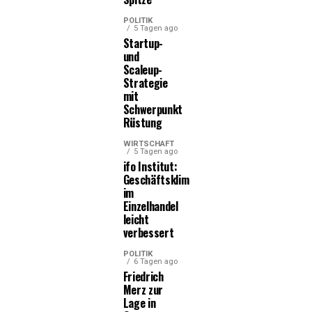
POLITIK
5 Tagen ago
Startup-
und
Scaleup-
Strategie
mit
Schwerpunkt
Rüstung
WIRTSCHAFT
5 Tagen ago
ifo Institut:
Geschäftsklima
im
Einzelhandel
leicht
verbessert
POLITIK
6 Tagen ago
Friedrich
Merz zur
Lage in