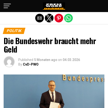
Die mobile Version verlassen
POLITIK
Die Bundeswehr braucht mehr
Geld
Published
5 Monaten ago
on
04.03.2026
By
CvD-PWO