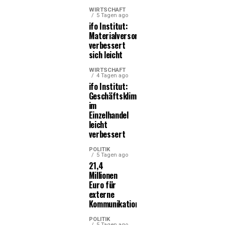
WIRTSCHAFT
5 Tagen ago
ifo Institut:
Materialversorgung
verbessert
sich leicht
WIRTSCHAFT
4 Tagen ago
ifo Institut:
Geschäftsklima
im
Einzelhandel
leicht
verbessert
POLITIK
5 Tagen ago
21,4
Millionen
Euro für
externe
Kommunikationsleistungen
POLITIK
5 Tagen ago