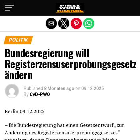
Die mobile Version verlassen
POLITIK
Bundesregierung will
Registerzensuserprobungsgesetz
ändern
Published
8 Monaten ago
on
09.12.2025
By
CvD-PWO
Berlin 09.12.2025
– Die Bundesregierung hat einen Gesetzentwurf „zur
Änderung des Registerzensuserprobungsgesetzes“