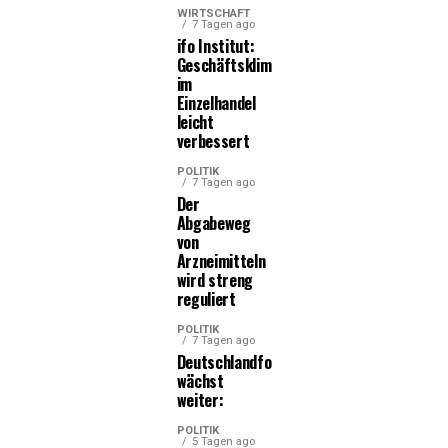
WIRTSCHAFT
7 Tagen ago
ifo Institut:
Geschäftsklima
im
Einzelhandel
leicht
verbessert
POLITIK
7 Tagen ago
Der
Abgabeweg
von
Arzneimitteln
wird streng
reguliert
POLITIK
7 Tagen ago
Deutschlandfonds
wächst
weiter:
POLITIK
5 Tagen ago