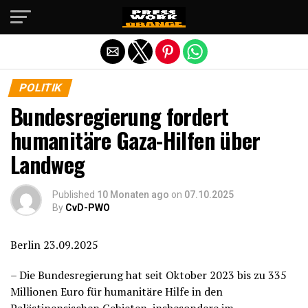
Die mobile Version verlassen
POLITIK
Bundesregierung fordert
humanitäre Gaza-Hilfen über
Landweg
Published
10 Monaten ago
on
07.10.2025
By
CvD-PWO
Berlin 23.09.2025
– Die Bundesregierung hat seit Oktober 2023 bis zu 335
Millionen Euro für humanitäre Hilfe in den