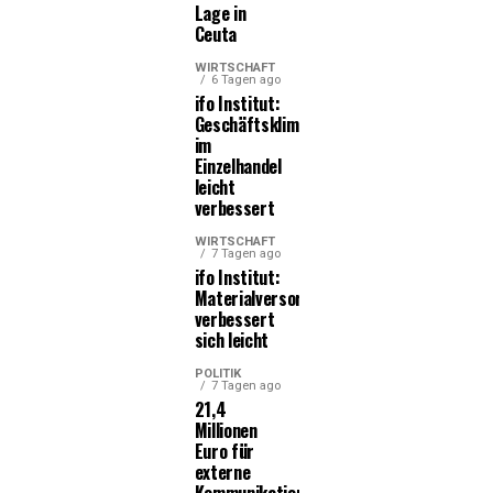
Lage in
Ceuta
WIRTSCHAFT
6 Tagen ago
ifo Institut:
Geschäftsklima
im
Einzelhandel
leicht
verbessert
WIRTSCHAFT
7 Tagen ago
ifo Institut:
Materialversorgung
verbessert
sich leicht
POLITIK
7 Tagen ago
21,4
Millionen
Euro für
externe