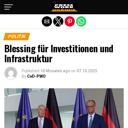
Die mobile Version verlassen
POLITIK
Blessing für Investitionen und
Infrastruktur
Published
10 Monaten ago
on
07.10.2025
By
CvD-PWO