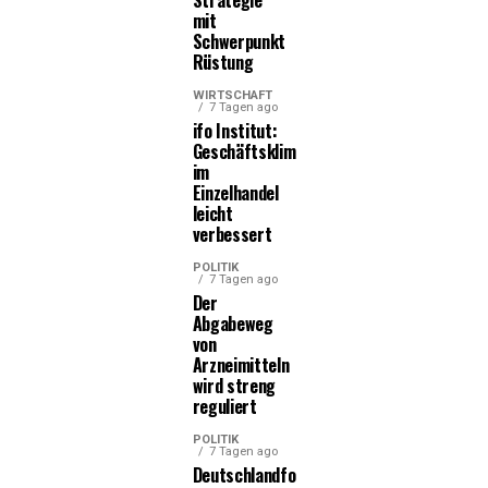
mit
Schwerpunkt
Rüstung
WIRTSCHAFT
7 Tagen ago
ifo Institut:
Geschäftsklima
im
Einzelhandel
leicht
verbessert
POLITIK
7 Tagen ago
Der
Abgabeweg
von
Arzneimitteln
wird streng
reguliert
POLITIK
7 Tagen ago
Deutschlandfonds