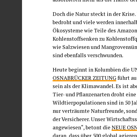
Doch die Natur steckt in der Krise
bedroht und viele werden innerhal
Ökosysteme wie Teile des Amazon
Kohlenstoffsenken zu Kohlenstoffq
wie Salzwiesen und Mangrovensümp
sind ebenfalls verschwunden.
Heute beginnt in Kolumbien die UN
OSNABRÜCKER ZEITUNG
führt au
sein als der Klimawandel. Es ist a
Tier- und Pflanzenarten droht eine
Wildtierpopulationen sind in 50 J
nur verträumte Naturfreunde, son
der Versicherer. Unser Wirtschafts
angewiesen“, betont die
NEUE OS
daran, dass über 500 global agiere