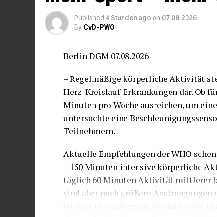
Published
4 Stunden ago
on
07.08.2026
By
CvD-PWO
Berlin DGM 07.08.2026
– Regelmäßige körperliche Aktivität st
Herz-Kreislauf-Erkrankungen dar. Ob fü
Minuten pro Woche ausreichen, um eine 
untersuchte eine Beschleunigungssensor
Teilnehmern.
Aktuelle Empfehlungen der WHO sehen w
– 150 Minuten intensive körperliche Akt
täglich 60 Minuten Aktivität mittlerer 
sind aber noch größere Anstrengungen 
wirksam vorzubeugen, besonders bei bi