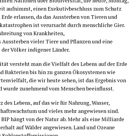
inten Nationen über Biodiversität, die heute, Montag,
beit aufnimmt, einen Exekutivbeschluss zum Schutz
 Erde erlassen, da das Aussterben von Tieren und
katastrophen ist verursacht durch menschliche Gier.
usbreitung von Krankheiten,
ussterben vieler Tiere und Pflanzen und eine
 der Völker indigener Länder.
ität versteht man die Vielfalt des Lebens auf der Erde
nd Bakterien bis hin zu ganzen Ökosystemen wie
tenvielfalt, die wir heute sehen, ist das Ergebnis von
und wurde zunehmend vom Menschen beeinflusst.
tz des Lebens, auf das wir für Nahrung, Wasser,
schaftswachstum und vieles mehr angewiesen sind.
 BIP hängt von der Natur ab. Mehr als eine Milliarde
terhalt auf Wälder angewiesen. Land und Ozeane
er Kohlenstoffemissionen.