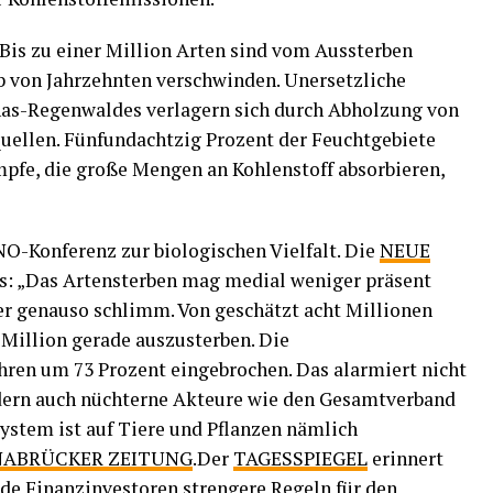
. Bis zu einer Million Arten sind vom Aussterben
b von Jahrzehnten verschwinden. Unersetzliche
as-Regenwaldes verlagern sich durch Abholzung von
uellen. Fünfundachtzig Prozent der Feuchtgebiete
fe, die große Mengen an Kohlenstoff absorbieren,
O-Konferenz zur biologischen Vielfalt. Die
NEUE
s: „Das Artensterben mag medial weniger präsent
ber genauso schlimm. Von geschätzt acht Millionen
 Million gerade auszusterben. Die
ahren um 73 Prozent eingebrochen. Das alarmiert nicht
dern auch nüchterne Akteure wie den Gesamtverband
system ist auf Tiere und Pflanzen nämlich
NABRÜCKER ZEITUNG
.Der
TAGESSPIEGEL
erinnert
nde Finanzinvestoren strengere Regeln für den