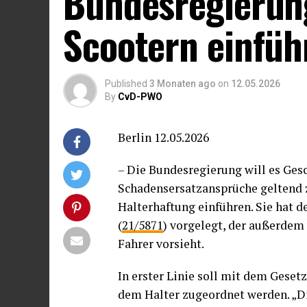
Bundesregierung
Scootern einfüh
Published
3 Monaten ago
on
12.05.2026
By
CvD-PWO
Berlin 12.05.2026
– Die Bundesregierung will es Gesc
Schadensersatzansprüche geltend 
Halterhaftung einführen. Sie hat
(
21/5871
) vorgelegt, der außerdem
Fahrer vorsieht.
In erster Linie soll mit dem Geset
dem Halter zugeordnet werden. „Di