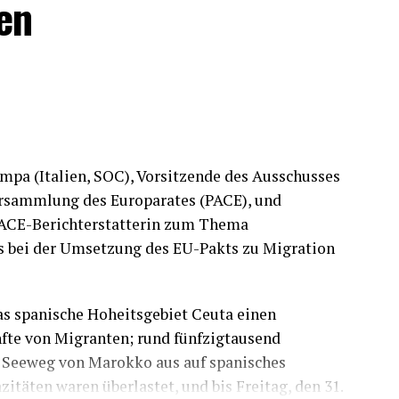
en
pa (Italien, SOC), Vorsitzende des Ausschusses
ersammlung des Europarates (PACE), und
 PACE-Berichterstatterin zum Thema
es bei der Umsetzung des EU-Pakts zu Migration
das spanische Hoheitsgebiet Ceuta einen
nfte von Migranten; rund fünfzigtausend
 Seeweg von Marokko aus auf spanisches
täten waren überlastet, und bis Freitag, den 31.