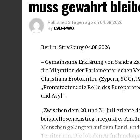
muss gewahrt bleib
Published
3 Tagen ago
on
04.08.2026
By
CvD-PWO
Berlin, Straßburg 04.08.2026
– Gemeinsame Erklärung von Sandra Zam
für Migration der Parlamentarischen V
Christiana Erotokritou (Zypern, SOC),
„Frontstaaten: die Rolle des Europarat
und Asyl“:
„Zwischen dem 20. und 31. Juli erlebte 
beispiellosen Anstieg irregulärer Ankü
Menschen gelangten auf dem Land- und
Territorium. Die lokalen Aufnahmekapazi