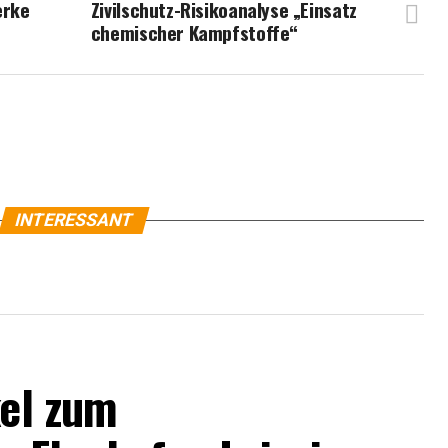
erke
Zivilschutz-Risikoanalyse „Einsatz
chemischer Kampfstoffe“
INTERESSANT
kel zum