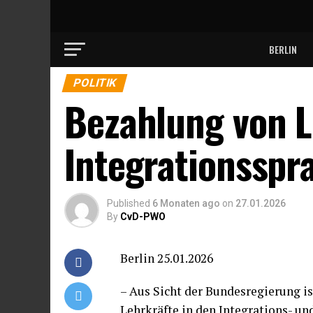
BERLIN
POLITIK
Bezahlung von L
Integrationsspr
Published
6 Monaten ago
on
27.01.2026
By
CvD-PWO
Berlin 25.01.2026
– Aus Sicht der Bundesregierung is
Lehrkräfte in den Integrations- u